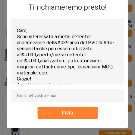
sensore di SS304 0.2s IR per all'aperto dell'interno
Ti richiameremo presto!
Richiesta ora
contatto a secco ritrattabile di acciaio inossidabile del
portone di oscillazione del cancello girevole 0.2S 304
Richiesta ora
Larghezza pedonale direzionale del portone 600MM
del cancello girevole della Bi elettronica
Richiesta ora
Barriera ritrattabile della falda della falda di 304 ss
del cancello girevole bidirezionale della barriera
Richiesta ora
180 gradi 10 secondi agitano il portone della barriera
per sicurezza dell'entrata del supermercato
Richiesta ora
Invia
Macchina di esame della borsa del tunnel 38AWG
80KV per lo stadio di sport delle scuole
Richiesta ora