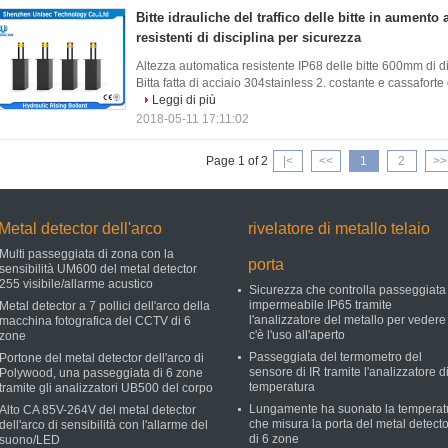
Bitte idrauliche del traffico delle bitte in aumento
resistenti di disciplina per sicurezza
Altezza automatica resistente IP68 delle bitte 600mm di di
Bitta fatta di acciaio 304stainless 2. costante e cassaforte 
Leggi di più
2018-05-11 17:11:02
Page 1 of 2
|<
<<
1
2
>>
Metal detector dell'arco
rivelatore di metallo telaio
Multi passeggiata di zona con la
porta
sensibilità UM600 del metal detector
255 visibile/allarme acustico
Sicurezza che controlla passeggiata
impermeabile IP65 tramite
Metal detector a 7 pollici dell'arco della
l'analizzatore del metallo per vedere
macchina fotografica del CCTV di 6
c'è l'uso all'aperto
zone
Passeggiata del termometro del
Portone del metal detector dell'arco di
sensore di IR tramite l'analizzatore d
Polywood, una passeggiata di 6 zone
temperatura
tramite gli analizzatori UB500 del corpo
Lungamente ha suonato la temperat
Alto CA 85V-264V del metal detector
che misura la porta del metal detecto
dell'arco di sensibilità con l'allarme del
di 6 zone
suono/LED