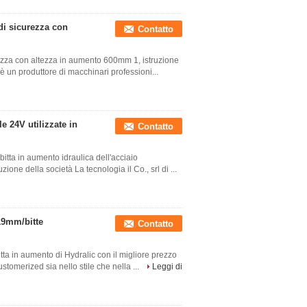
 di sicurezza con
Contatto
curezza con altezza in aumento 600mm 1, istruzione
è un produttore di macchinari professioni...
e 24V utilizzate in
Contatto
tta in aumento idraulica dell'acciaio
uzione della società La tecnologia il Co., srl di ...
19mm/bitte
Contatto
itta in aumento di Hydralic con il migliore prezzo
tomerized sia nello stile che nella ...
Leggi di