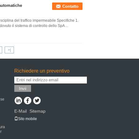
 automatiche
Contatto
sciplina del traffico impermeabile Specifiche 1.
dovuto il sistema di controllo dello SpA ...
>|
Richiedere un preventivo
Invii
 se
E-Mail
Sitemap
|
i
Sito mobile
ura
r