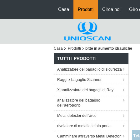
Casa
Prodotti
Circa noi
Giro 
Casa
Prodotti
bitte in aumento idrauliche
TUTTI I PRODOTTI
Analizzatore del bagaglio di sicurezza
Raggi x bagaglio Scanner
X analizzatore dei bagagli di Ray
analizzatore del bagaglio
dell'aeroporto
Metal detector dell'arco
rivelatore di metallo telaio porta
Bi
Camminare attraverso Metal Detector