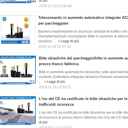
di più
2020-01-02 14:38:46
Telecomando in aumento automatico integrato AC2
per parcheggiare
Barriera impermeabile di sicurezza stradale di traffico c
DiameterHydraulic inossidabile Bitte in aumento di altez
idraulica ...
Leggi di più
2019-11-29 14:27:14
Bitte idrauliche del parcheggio/bitte in aumento a
prezzo franco fabbrica
Bitte in aumento automatiche idrauliche, bitte automatich
controllo Elettrotipia integrata idraulica Passare pression
...
Leggi di più
2018-11-10 13:56:21
L'iso del CE ha certificato le bitte idrauliche per le
traffico/di sicurezza
L'iso del CE ha certificato le bitte idrauliche per le bitte d
di sicurezza di prezzo franco fabbrica con l'iso del CE di
di più
2018-07-13 17:13:57