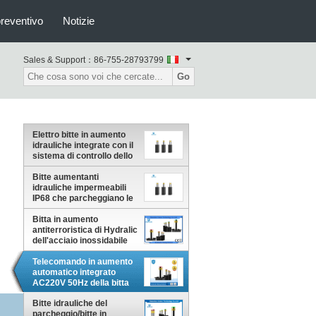
preventivo
Notizie
Sales & Support：
86-755-28793799
Go
Elettro bitte in aumento
idrauliche integrate con il
sistema di controllo dello
SpA
Bitte aumentanti
idrauliche impermeabili
IP68 che parcheggiano le
bitte della barriera del
veicolo
Bitta in aumento
antiterroristica di Hydralic
dell'acciaio inossidabile
304 con il LED acceso
Telecomando in aumento
automatico integrato
AC220V 50Hz della bitta
per parcheggiare
Bitte idrauliche del
parcheggio/bitte in