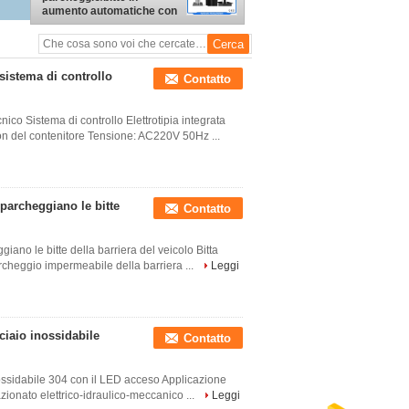
aumento automatiche con
il prezzo franco fabbrica
 sistema di controllo
Contatto
nico Sistema di controllo Elettrotipia integrata
on del contenitore Tensione: AC220V 50Hz ...
parcheggiano le bitte
Contatto
ano le bitte della barriera del veicolo Bitta
archeggio impermeabile della barriera ...
Leggi
cciaio inossidabile
Contatto
inossidabile 304 con il LED acceso Applicazione
azionato elettrico-idraulico-meccanico ...
Leggi