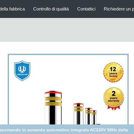
della fabbrica
Controllo di qualità
Contattici
Richiedere un 
tte idrauliche del parcheggio/bitte in aumento automatiche con