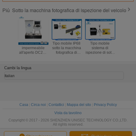
Sotto la macchina fotografica di ispezione del veicolo
Più
Rivelatore
Tipo mobile IP68
Tipo mobile
Cellulare 
impermeabile
sotto la macchina
sistema di
specchi
all'aperto DC24V
fotografica di
ispezione di sotto
ispezion
UV300-F
ispezione del
automatico di
veicolo
dell'autobomba di
veicolo per la
UVSS del veicolo
Materies a
Uunder per
polizia
Cambi la lingua
l'esplorazione
dell'esercito
delle armi
dell'aeroporto
Italian
Casa
|
Circa noi
|
Contattici
|
Mappa del sito
|
Privacy Policy
Vista da tavolino
Copyright © 2017 - 2026 SHENZHEN UNISEC TECHNOLOGY CO.,LTD.
All rights reserved.