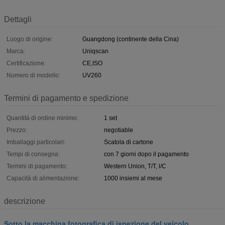
Dettagli
Luogo di origine:
Guangdong (continente della Cina)
Marca:
Uniqscan
Certificazione:
CE,ISO
Numero di modello:
UV260
Termini di pagamento e spedizione
Quantità di ordine minimo:
1 set
Prezzo:
negotiable
Imballaggi particolari:
Scatola di cartone
Tempi di consegna:
con 7 giorni dopo il pagamento
Termini di pagamento:
Western Union, T/T, l/C
Capacità di alimentazione:
1000 insiemi al mese
descrizione
Sotto la macchina fotografica di ispezione del veicolo