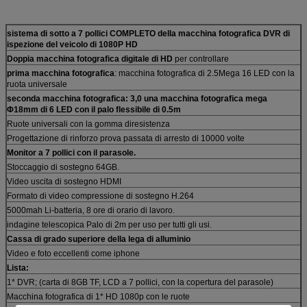
sistema di sotto a 7 pollici COMPLETO della macchina fotografica DVR di
ispezione del veicolo di 1080P HD
Doppia macchina fotografica digitale di HD
per controllare
prima macchina fotografica
: macchina fotografica di 2.5Mega 16 LED con la
ruota universale
seconda macchina fotografica: 3,0 una macchina fotografica mega
Φ18mm di 6 LED con il palo flessibile di 0.5m
Ruote universali con la gomma diresistenza
Progettazione di rinforzo prova passata di arresto di 10000 volte
Monitor a 7 pollici con il parasole.
Stoccaggio di sostegno 64GB.
Video uscita di sostegno HDMI
Formato di video compressione di sostegno H.264
5000mah Li-batteria, 8 ore di orario di lavoro.
indagine telescopica Palo di 2m per uso per tutti gli usi.
Cassa di grado superiore della lega di alluminio
Video e foto eccellenti come iphone
Lista:
1* DVR; (carta di 8GB TF, LCD a 7 pollici, con la copertura del parasole)
Macchina fotografica di 1* HD 1080p con le ruote