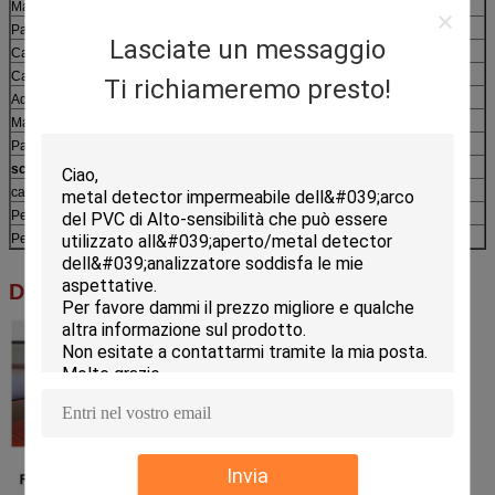
Macchina fotografica flessibile del palo 1*
Palo telescopico della lega di alluminio 1*
Lasciate un messaggio
Cavo di 1* HDMI
Cavo di 1* USB
Ti richiameremo presto!
Adattatore di CA 1*
Manuale dell'utente 1*
Pacchetto:
scatola dell'aria di alluminio: 64*32*14cm*1
cartone: 65*33*16cm*1
Peso netto: 2.7KG/pcs
Peso con la scatola dell'aria di alluminio: 6.7KG
Dettagli del prodotto:
Invia