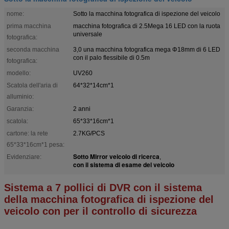
nome:
Sotto la macchina fotografica di ispezione del veicolo
prima macchina
macchina fotografica di 2.5Mega 16 LED con la ruota
universale
fotografica:
seconda macchina
3,0 una macchina fotografica mega Φ18mm di 6 LED
con il palo flessibile di 0.5m
fotografica:
modello:
UV260
Scatola dell'aria di
64*32*14cm*1
alluminio:
Garanzia:
2 anni
scatola:
65*33*16cm*1
cartone: la rete
2.7KG/PCS
65*33*16cm*1 pesa:
Sotto Mirror veicolo di ricerca
Evidenziare:
,
con il sistema di esame del veicolo
Sistema a 7 pollici di DVR con il sistema
della macchina fotografica di ispezione del
veicolo con per il controllo di sicurezza